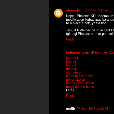
atreyudevil
23 May 2012 at 15:
Nope, Phalanx KD Inderapura
modification terhadapat baran
to replace a bolt, yes a bolt.
Tapi, if RMN decide to accept Ol
tgk lagi Phalanx on that particula
Reply
betturkey giriş
18 February 202
betmatik
kralbet
betpark
tipobet
slot siteleri
kibris bahis siteleri
poker siteleri
bonus veren siteler
mobil ödeme bahis
OOİY
Reply
melih
22 July 2023 at 03:01