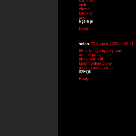
samsun
şişli
elazığ
kadıköy
ordu
İQ4RQ6
Reply
selen
30 August 2023 at 03:21
https://saglamproxy.com
metin2 proxy
proxy satın al
knight online proxy
mobil proxy satın al
83EQK
Reply