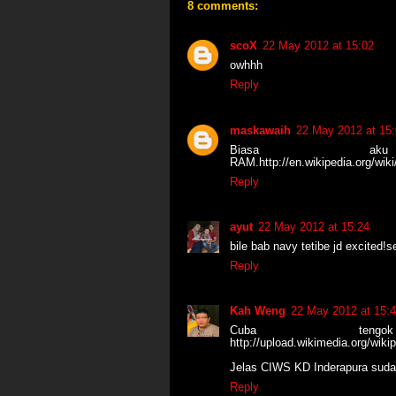
8 comments:
scoX
22 May 2012 at 15:02
owhhh
Reply
maskawaih
22 May 2012 at 15
Biasa a
RAM.http://en.wikipedia.org/wik
Reply
ayut
22 May 2012 at 15:24
bile bab navy tetibe jd excited!se
Reply
Kah Weng
22 May 2012 at 15:
Cuba ten
http://upload.wikimedia.org/wik
Jelas CIWS KD Inderapura sudah
Reply