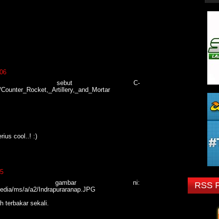
:06
ku sebut C-
i/Counter_Rocket,_Artillery,_and_Mortar
rius cool..! :)
45
gok gambar ni:
RSS 
ipedia/ms/a/a2/Indrapuraranap.JPG
 terbakar sekali.