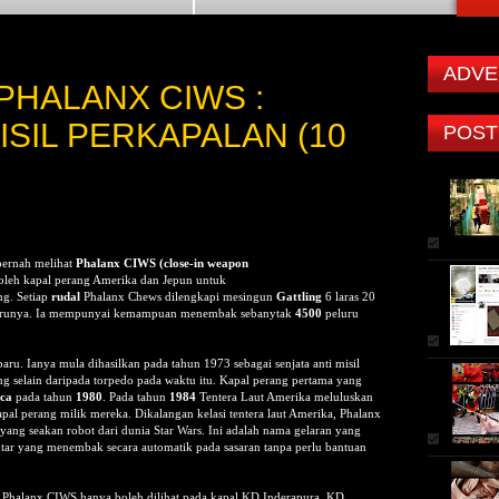
ADVE
 PHALANX CIWS :
ISIL PERKAPALAN (10
POST
pernah melihat
Phalanx CIWS (close-in weapon
oleh kapal perang Amerika dan Jepun untuk
ng. Setiap
rudal
Phalanx Chews dilengkapi mesingun
Gattling
6 laras 20
lurunya. Ia mempunyai kemampuan menembak sebanytak
4500
peluru
ru. Ianya mula dihasilkan pada tahun 1973 sebagai senjata anti misil
g selain daripada torpedo pada waktu itu. Kapal perang pertama yang
ca
pada tahun
1980
. Pada tahun
1984
Tentera Laut Amerika meluluskan
l perang milik mereka. Dikalangan kelasi tentera laut Amerika, Phalanx
ang seakan robot dari dunia Star Wars. Ini adalah nama gelaran yang
ntar yang menembak secara automatik pada sasaran tanpa perlu bantuan
, Phalanx CIWS hanya boleh dilihat pada kapal KD Inderapura. KD