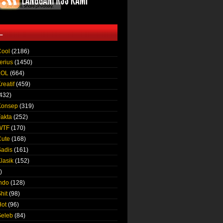
L
Cool
(2186)
erius
(1450)
LOL
(664)
reatif
(459)
432)
Konsep
(319)
Fakta
(252)
 WTF
(170)
Cute
(168)
Sadis
(161)
lasik
(152)
)
Indo
(128)
hit
(98)
Hot
(96)
Seleb
(84)