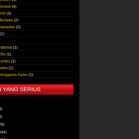
Review
(4)
roll
(3)
Merdeka
(2)
 Ramadan
(2)
(1)
ditorial
(1)
KRe
(1)
Kontes
(1)
Sains
(1)
 Senggama Kamu
(1)
B YANG SERIUS
9)
4)
26)
444)