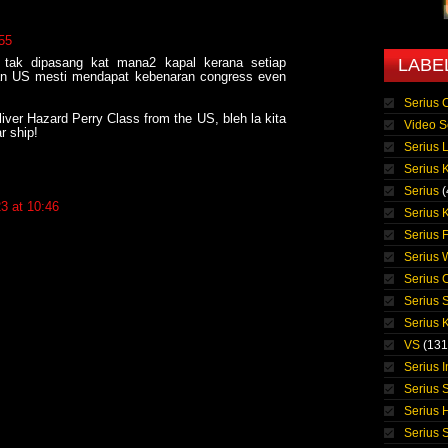
55
LABE
 tak dipasang kat mana2 kapal kerana setiap
gan US mesti mendapat kebenaran congress even
Serius 
iver Hazard Perry Class from the US, bleh la kita
Video S
r ship!
Serius 
Serius K
Serius
(
3 at 10:46
Serius 
Serius 
Serius
Serius 
Serius 
Serius K
VS
(131
Serius 
Serius S
Serius 
Serius 