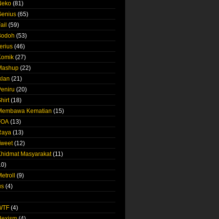
Neko
(81)
Genius
(65)
ail
(59)
Bodoh
(53)
erius
(46)
Komik
(27)
 Mashup
(22)
klan
(21)
Peniru
(20)
hirt
(18)
 Membawa Kematian
(15)
FOA
(13)
Raya
(13)
Tweet
(12)
Khidmat Masyarakat
(11)
10)
etroll
(9)
us
(4)
 WTF
(4)
Hexism
(4)