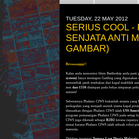
TUESDAY, 22 MAY 2012
SERIUS COOL -
SENJATA ANTI M
GAMBAR)
Brraaaappp!!
Kalau anda menonton filem Battheship anda pasti 
system)
Ianya mesingun Gattling yang digunakan 
menembak jatuh tembakan dari kapal makhluk asi
mm
dan
1550
disimpan pada bekas simpanan pe
seminit!
Sebenarnya Phalanx CIWS bukanlah senjata yang ba
perkapalan yang menjadi musuh utama kapal peran
dimuatkan dengan Phalanx CIWS ialah
USS Ameri
program pemasangan Phalanx CIWS pada setiap kapa
CIWS juga dikenali sebagai
R2D2
kerana rupanya y
sesuai kerana Phalanx CIWS ialah sebuah robot pi
manusia.
Didalam inventori
Tentera Laut Diraja Malaysia