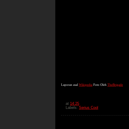
Laporan asal
Wikipedia
Foto Oleh
TheBrigade
at
14:25
Labels:
Serius Cool