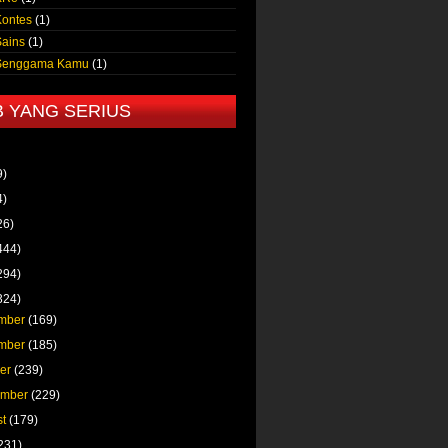
Kontes
(1)
Sains
(1)
 Senggama Kamu
(1)
B YANG SERIUS
9)
4)
26)
444)
294)
324)
mber
(169)
mber
(185)
ber
(239)
ember
(229)
st
(179)
231)