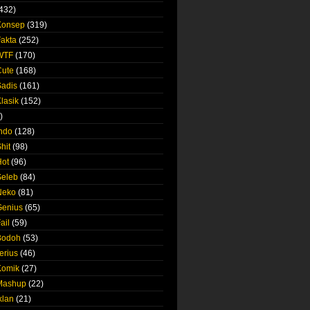
432)
Konsep
(319)
Fakta
(252)
 WTF
(170)
Cute
(168)
Sadis
(161)
lasik
(152)
)
Indo
(128)
hit
(98)
Hot
(96)
Seleb
(84)
Neko
(81)
Genius
(65)
ail
(59)
Bodoh
(53)
erius
(46)
Komik
(27)
 Mashup
(22)
klan
(21)