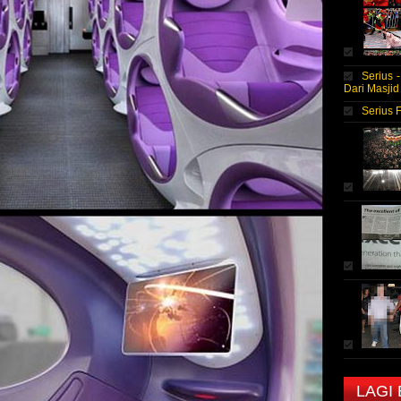
Serius 
Dari Masjid
Serius 
LAGI