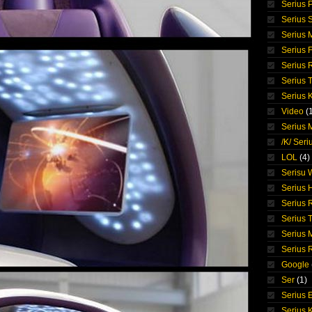
Serius 
Serius S
Serius
Serius 
Serius 
Serius 
Serius 
Video
(
Serius M
/K/ Seri
LOL
(4)
Serisu
Serius 
Serius 
Serius T
Serius 
Serius
Google
Ser
(1)
Serius E
Serius 