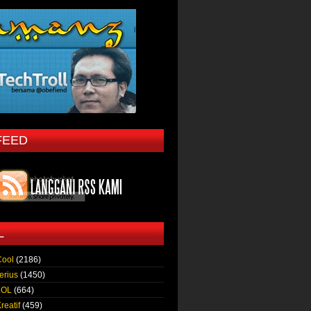
FEED
L
Cool
(2186)
erius
(1450)
LOL
(664)
reatif
(459)