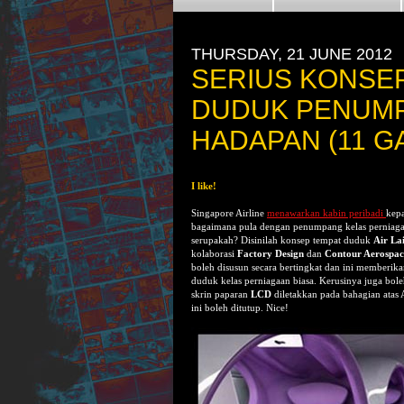
THURSDAY, 21 JUNE 2012
SERIUS KONSEP 
DUDUK PENUMP
HADAPAN (11 G
I like!
Singapore Airline
menawarkan kabin peribadi
kepa
bagaimana pula dengan penumpang kelas perniagaa
serupakah? Disinilah konsep tempat duduk
Air La
kolaborasi
Factory Design
dan
Contour Aerospac
boleh disusun secara bertingkat dan ini memberik
duduk kelas perniagaan biasa. Kerusinya juga bole
skrin paparan
LCD
diletakkan pada bahagian atas 
ini boleh ditutup. Nice!