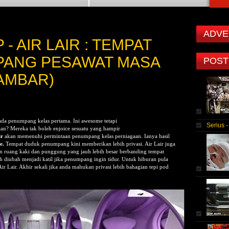
ADVE
- AIR LAIR : TEMPAT
ANG PESAWAT MASA
POST
AMBAR)
da penumpang kelas pertama. Ini awesome tetapi
Serius 
n? Mereka tak boleh enjoice sesuatu yang hampir
ir
akan memenuhi permintaan penumpang kelas perniagaan. Ianya hasil
e.
Tempat duduk penumpang kini memberikan lebih privasi. Air Lair juga
an ruang kaki dan punggung yang jauh lebih besar berbanding tempat
h diubah menjadi katil jika penumpang ingin tidur. Untuk hiburan pula
Air Lair. Akhir sekali jika anda mahukan privasi lebih bahagian tepi pod