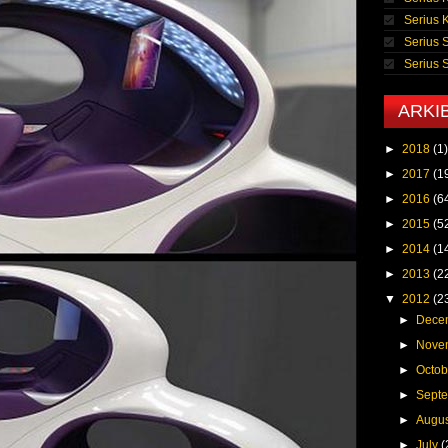
Serius 
Serius 
Serius
ARKI
►
2018
(1)
►
2017
(1
►
2016
(6
►
2015
(5
►
2014
(1
►
2013
(2
▼
2012
(2
►
Dece
►
Nove
►
Octo
►
Sept
►
Augu
►
July
(