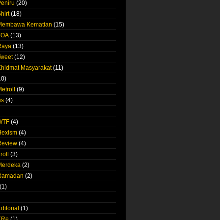
Peniru
(20)
hirt
(18)
 Membawa Kematian
(15)
FOA
(13)
Raya
(13)
Tweet
(12)
Khidmat Masyarakat
(11)
10)
etroll
(9)
us
(4)
 WTF
(4)
Hexism
(4)
Review
(4)
roll
(3)
Merdeka
(2)
 Ramadan
(2)
(1)
ditorial
(1)
KRe
(1)