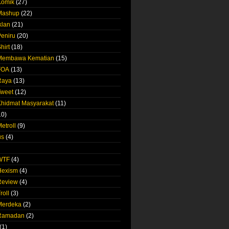
Komik
(27)
 Mashup
(22)
klan
(21)
Peniru
(20)
hirt
(18)
 Membawa Kematian
(15)
FOA
(13)
Raya
(13)
Tweet
(12)
Khidmat Masyarakat
(11)
10)
etroll
(9)
us
(4)
 WTF
(4)
Hexism
(4)
Review
(4)
roll
(3)
Merdeka
(2)
 Ramadan
(2)
(1)