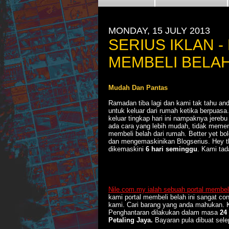
MONDAY, 15 JULY 2013
SERIUS IKLAN -
MEMBELI BELA
Mudah Dan Pantas
Ramadan tiba lagi dan kami tak tahu a
untuk keluar dari rumah ketika berpuas
keluar tingkap hari ini nampaknya jere
ada cara yang lebih mudah, tidak memen
membeli belah dari rumah. Better yet bo
dan mengemaskinikan Blogserius. Hey thi
dikemaskini
6 hari seminggu
. Kami tad
Nile.com.my ialah sebuah portal membeli 
kami portal membeli belah ini sangat co
kami. Cari barang yang anda mahukan. K
Penghantaran dilakukan dalam masa
24
Petaling Jaya.
Bayaran pula dibuat selep