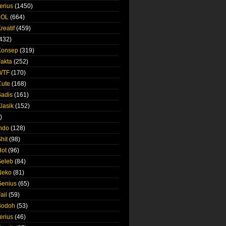
erius
(1450)
LOL
(664)
reatif
(459)
432)
Konsep
(319)
Fakta
(252)
 WTF
(170)
Cute
(168)
Sadis
(161)
lasik
(152)
)
Indo
(128)
hit
(98)
Hot
(96)
Seleb
(84)
Neko
(81)
Genius
(65)
ail
(59)
Bodoh
(53)
erius
(46)