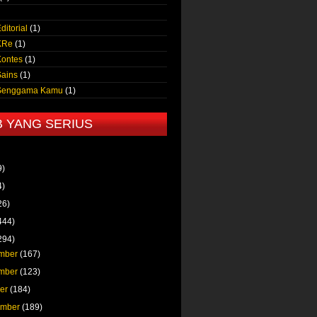
ditorial
(1)
KRe
(1)
Kontes
(1)
Sains
(1)
 Senggama Kamu
(1)
B YANG SERIUS
9)
4)
26)
444)
294)
mber
(167)
mber
(123)
ber
(184)
ember
(189)