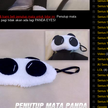
Serius 
Serius
Serius I
di kami beli penutup mata untuk tidur ini
. Penutup mata
Serius 
un pagi tidak akan ada lagi PANDA EYES!
Serius S
Serius
Serius 
Serius 
Serius 
Serius 
Video
(
Serius M
/K/ Seri
LOL
(4)
Serisu
Serius 
Serius 
Serius T
Serius 
Serius
Google