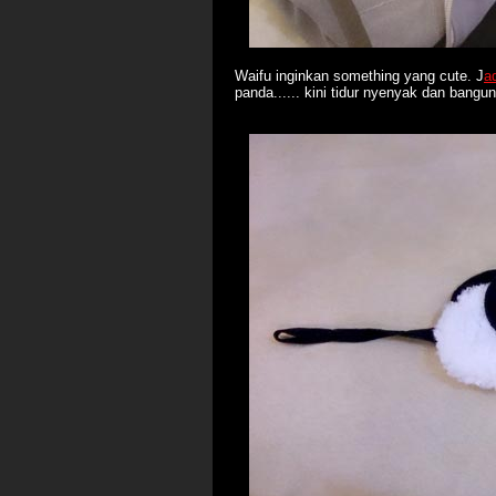
Waifu inginkan something yang cute. J
a
panda...... kini tidur nyenyak dan bang