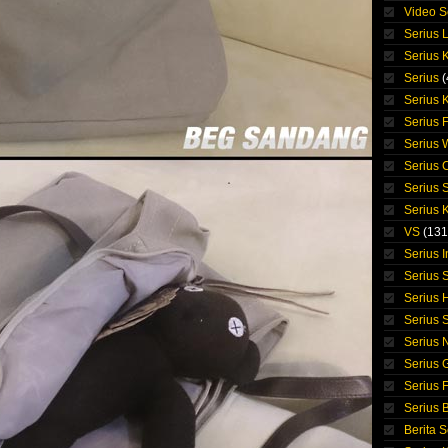
Video S
Serius 
Serius K
Serius
(
Serius 
Serius 
Serius
Serius 
Serius 
Serius K
VS
(131
Serius 
Serius S
Serius 
Serius 
Serius 
Serius 
Serius F
Serius 
Berita S