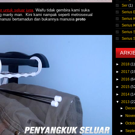
Ser
(1)
r untuk seluar juga
. Waifu tidak gembira kami suka
Serius E
ang manly man. Kini kami nampak seperti metrosexual
Serius 
i manusi bertamadun dan bukannya manusia
proto
Serius 
Serius 
Serius
ARKI
►
2018
(1)
►
2017
(1
►
2016
(6
►
2015
(5
►
2014
(1
▼
2013
(2
►
Dece
►
Nove
►
Octo
►
Sept