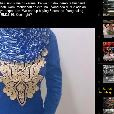
baju untuk
waifu
kerana jika waifu tidak gembira husband
dupan. Kami mendapati seleksi baju yang ada di Nile adalah
nya berpatutan. We end up buying 3 dresses. Yang paling
a
RM19.80
. Cool right?
Serius 
Dari Masjid