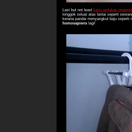
Last but not least
kami perlukan organise
longgok seluar atas lantai seperti seor
kerana pandai menyangkut baju sepert
homosapiens
lagi!