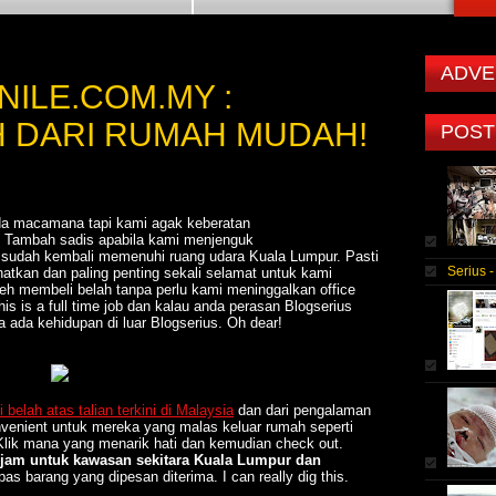
ADVE
 NILE.COM.MY :
H DARI RUMAH MUDAH!
POST
nda macamana tapi kami agak keberatan
a. Tambah sadis apabila kami menjenguk
bu sudah kembali memenuhi ruang udara Kuala Lumpur. Pasti
Serius 
atkan dan paling penting sekali selamat untuk kami
leh membeli belah tanpa perlu kami meninggalkan office
s is a full time job dan kalau anda perasan Blogserius
a ada kehidupan di luar Blogserius. Oh dear!
belah atas talian terkini di Malaysia
dan dari pengalaman
nvenient untuk mereka yang malas keluar rumah seperti
lik mana yang menarik hati dan kemudian check out.
 jam untuk kawasan sekitara Kuala Lumpur dan
as barang yang dipesan diterima. I can really dig this.