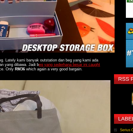
beg. Lately kami banyak outstation dan beg yang kami ada
n yang dibawa. Jadi b
eg yang sederhana besar ini caught
ice. Only
RM36
which again a very good bargain.
RSS 
LABE
Serius 