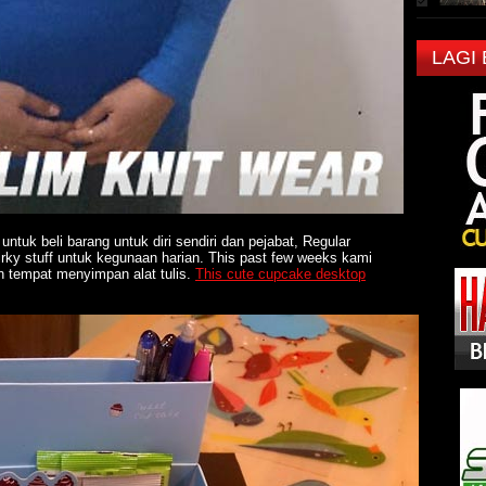
LAGI
untuk beli barang untuk diri sendiri dan pejabat, Regular
irky stuff untuk kegunaan harian. This past few weeks kami
 tempat menyimpan alat tulis.
This cute cupcake desktop