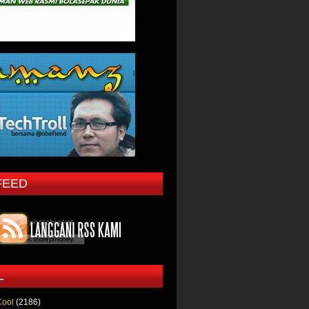
FEED
L
Cool
(2186)