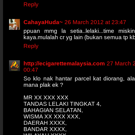
Reply
CahayaHuda~
26 March 2012 at 23:47
ppuan mmg la setia..lelaki...time miskin
kaya.mulalah cr yg lain (bukan semua tp 
Reply
http://ecigarettemalaysia.com
27 March 
00:47
So klo nak hantar parcel kat diorang, a
mana plak ek ?
MR XX XXX XXX
TANDAS LELAKI TINGKAT 4,
BAHAGIAN SELATAN,
WISMA XX XXX XXX,
DAERAH XXXX,
BANDAR XXXX,