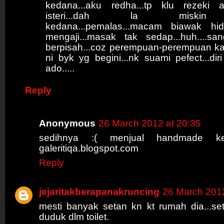
kedana...aku redha...tp klu rezeki 
isteri...dah la miski
kedana...pemalas...macam biawak hidu
mengaji...masak tak sedap...huh....s
berpisah...coz perempuan-perempuan ka
ni byk yg begini...nk suami pefect...diri
ado.....
Reply
Anonymous
26 March 2012 at 20:35
sedihnya :( menjual handmade ke
galeritiqa.blogspot.com
Reply
jejaritakberapanakruncing
26 March 2012
mesti banyak setan kn kt rumah dia...se
duduk dlm toilet.