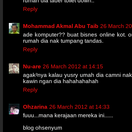
rumah dia tader toilet dowh..
Reply
Mohammad Akmal Abu Taib
26 March 20
ade komputer?? buat bisnes online kot. 
rumah dia nak tumpang tandas.
Reply
Nu-are
26 March 2012 at 14:15
agak²nya kalau yusry umah dia camni nak k
kawin ngan dia hahahahahah
Reply
Ohzarina
26 March 2012 at 14:33
fuuu...mana kerajaan mereka ini......
blog ohsenyum