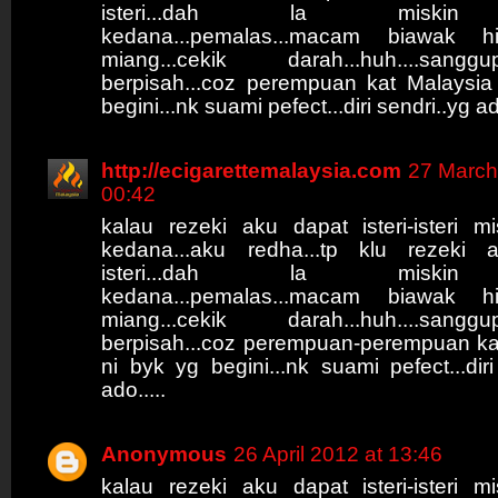
isteri...dah la miski
kedana...pemalas...macam biawak hid
miang...cekik darah...huh....sa
berpisah...coz perempuan kat Malaysia
begini...nk suami pefect...diri sendri..yg ado
http://ecigarettemalaysia.com
27 March
00:42
kalau rezeki aku dapat isteri-isteri m
kedana...aku redha...tp klu rezeki 
isteri...dah la miski
kedana...pemalas...macam biawak hid
miang...cekik darah...huh....sa
berpisah...coz perempuan-perempuan ka
ni byk yg begini...nk suami pefect...diri
ado.....
Anonymous
26 April 2012 at 13:46
kalau rezeki aku dapat isteri-isteri m