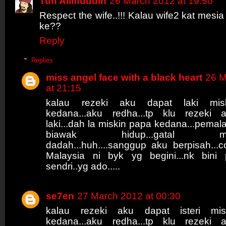
Tun Alliffuddin
26 March 2012 at 19:50
Respect the wife..!!! Kalau wife2 kat mesi
ke??
Reply
Replies
miss angel face with a black heart
26 M
at 21:15
kalau rezeki aku dapat laki mis
kedana...aku redha...tp klu rezeki 
laki...dah la miskin papa kedana...pema
biawak hidup...gatal miang
dadah...huh....sanggup aku berpisah...c
Malaysia ni byk yg begini...nk bini pef
sendri..yg ado.....
se7en
27 March 2012 at 00:30
kalau rezeki aku dapat isteri mi
kedana...aku redha...tp klu rezeki 