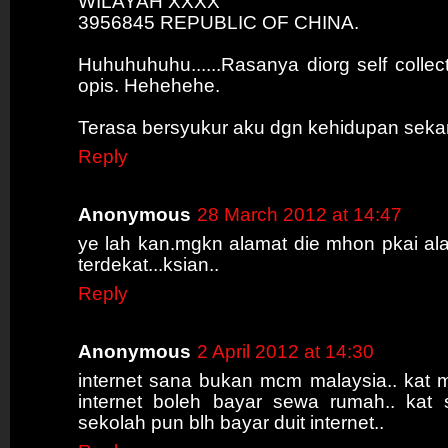
WILAYAH XXXX
3956845 REPUBLIC OF CHINA.
Huhuhuhuhu......Rasanya diorg self collect
opis. Hehehehe.
Terasa bersyukur aku dgn kehidupan seka
Reply
Anonymous
28 March 2012 at 14:47
ye lah kan.mgkn alamat die mhon pkai ala
terdekat...ksian..
Reply
Anonymous
2 April 2012 at 14:30
internet sana bukan mcm malaysia.. kat m
internet boleh bayar sewa rumah.. kat
sekolah pun blh bayar duit internet..