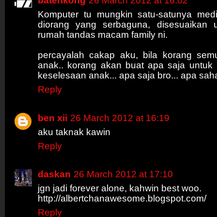
baterikong
26 March 2012 at 16:02
Komputer tu mungkin satu-satunya med
diorang yang serbaguna, disesuaikan 
rumah tandas macam family ni.
percayalah cakap aku, bila korang se
anak.. korang akan buat apa saja untuk
keselesaan anak... apa saja bro... apa sahaj
Reply
ben xii
26 March 2012 at 16:19
aku taknak kawin
Reply
daskan
26 March 2012 at 17:10
jgn jadi forever alone, kahwin best woo.
http://albertchanawesome.blogspot.com/
Reply