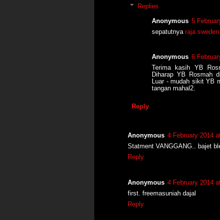
Replies
Anonymous
5 Februar
sepatutnya
raja swede
Anonymous
6 Februar
Terima kasih YB Ros
Diharap YB Rosmah di
Luar - mudah sikit YB 
tangan mahal2.
Reply
Anonymous
4 February 2014 a
Statment VANGGANG.. bajet bleh 
Reply
Anonymous
4 February 2014 a
first. freemasuniah dajal
Reply