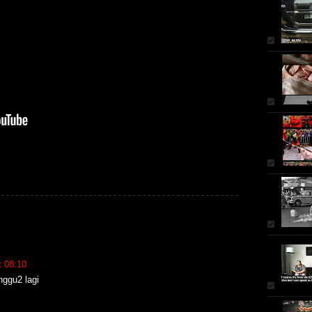
t 08:10
unggu2 lagi