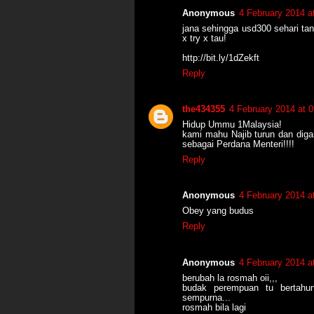
Anonymous
4 February 2014 a
jana sehingga usd300 sehari ta
x try x tau!
http://bit.ly/1dZekft
Reply
the434355
4 February 2014 at 0
Hidup Ummu 1Malaysia!
kami mahu Najib turun dan d
sebagai Perdana Menteri!!!!
Reply
Anonymous
4 February 2014 a
Obey yang budus
Reply
Anonymous
4 February 2014 a
berubah la rosmah oii,,,
budak perempuan tu bertahu
sempurna...
rosmah bila lagi