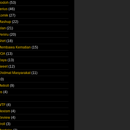
Bodoh
(53)
erius
(46)
Komik
(27)
 Mashup
(22)
klan
(21)
Peniru
(20)
hirt
(18)
 Membawa Kematian
(15)
FOA
(13)
Raya
(13)
Tweet
(12)
Khidmat Masyarakat
(11)
10)
etroll
(9)
us
(4)
 WTF
(4)
Hexism
(4)
Review
(4)
roll
(3)