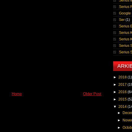
Serius 
Serius
Google
Ser
(1)
Serius E
Serius 
Serius 
Serius 
Serius
ARKI
►
2018
(1)
►
2017
(1
►
2016
(6
Home
Older Post
►
2015
(5
▼
2014
(1
►
Dece
►
Nove
►
Octo