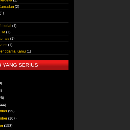
Merdeka
(2)
 Ramadan
(2)
(1)
ditorial
(1)
KRe
(1)
Kontes
(1)
Sains
(1)
 Senggama Kamu
(1)
B YANG SERIUS
9)
4)
26)
444)
mber
(99)
mber
(107)
ber
(153)