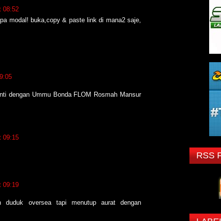
t 08:52
npa modal! buka,copy & paste link di mana2 saje,
9:05
iganti dengan Ummu Bonda FLOM Rosmah Mansur
t 09:15
RSS 
t 09:19
n duduk oversea tapi menutup aurat dengan