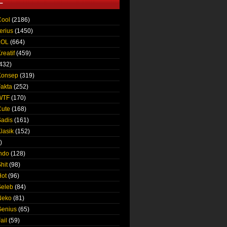
L
Cool
(2186)
erius
(1450)
LOL
(664)
reatif
(459)
432)
Konsep
(319)
Fakta
(252)
 WTF
(170)
Cute
(168)
Sadis
(161)
lasik
(152)
)
Indo
(128)
hit
(98)
Hot
(96)
Seleb
(84)
Neko
(81)
Genius
(65)
ail
(59)