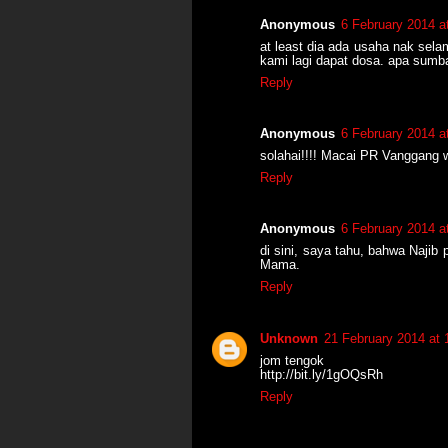
Anonymous
6 February 2014 a
at least dia ada usaha nak se
kami lagi dapat dosa. apa sum
Reply
Anonymous
6 February 2014 a
solahai!!!! Macai PR Vanggang 
Reply
Anonymous
6 February 2014 a
di sini, saya tahu, bahwa Najib 
Mama.
Reply
Unknown
21 February 2014 at 
jom tengok
http://bit.ly/1gOQsRh
Reply