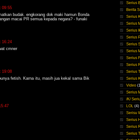
Serius 
t 09:55
Berita S
lamatkan budak. engkorang dok maki hamun Bonda
Serius 
bangan macai PR semua kepada negara? - funaki
Serius
Serius I
Serius 
t 16:24
Serius S
wat cmner
Serius
Serius 
Serius 
t 19:08
Serius 
punya fetish. Karna itu, masih jua kekal sama Bik
Serius 
Video
(
Serius M
/K/ Seri
15:47
LOL
(4)
Serisu
Serius 
Serius 
Serius T