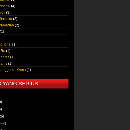
Review
(4)
roll
(3)
Merdeka
(2)
 Ramadan
(2)
(1)
ditorial
(1)
KRe
(1)
Kontes
(1)
Sains
(1)
 Senggama Kamu
(1)
B YANG SERIUS
9)
4)
26)
444)