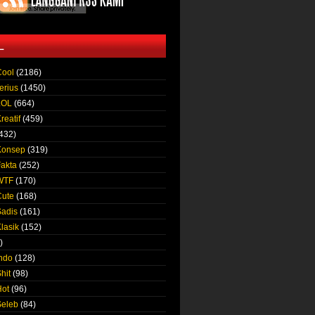
L
Cool
(2186)
erius
(1450)
LOL
(664)
reatif
(459)
432)
Konsep
(319)
Fakta
(252)
 WTF
(170)
Cute
(168)
Sadis
(161)
lasik
(152)
)
Indo
(128)
hit
(98)
Hot
(96)
Seleb
(84)