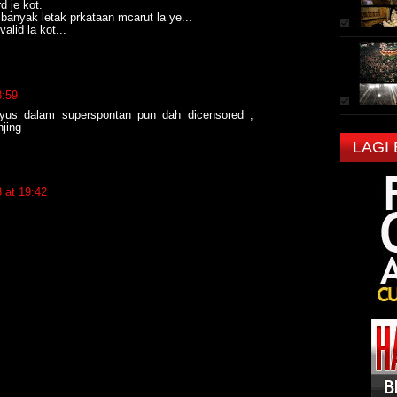
d je kot.
 banyak letak prkataan mcarut la ye...
valid la kot...
8:59
yus dalam superspontan pun dah dicensored ,
jing
LAGI
 at 19:42