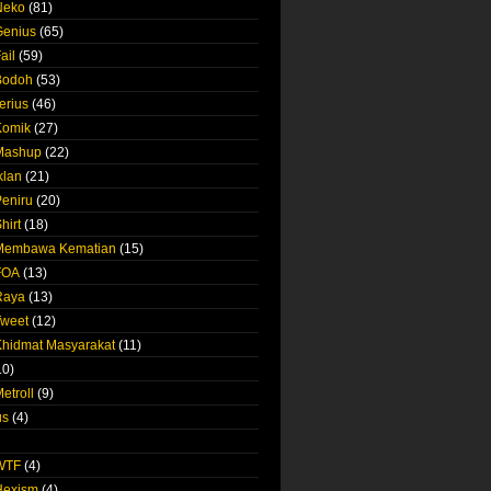
Neko
(81)
Genius
(65)
ail
(59)
Bodoh
(53)
erius
(46)
Komik
(27)
 Mashup
(22)
klan
(21)
Peniru
(20)
hirt
(18)
 Membawa Kematian
(15)
FOA
(13)
Raya
(13)
Tweet
(12)
Khidmat Masyarakat
(11)
10)
etroll
(9)
us
(4)
 WTF
(4)
Hexism
(4)